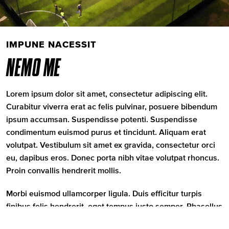
IMPUNE NACESSIT
NEMO ME
Lorem ipsum dolor sit amet, consectetur adipiscing elit.
Curabitur viverra erat ac felis pulvinar, posuere bibendum
ipsum accumsan. Suspendisse potenti. Suspendisse
condimentum euismod purus et tincidunt. Aliquam erat
volutpat. Vestibulum sit amet ex gravida, consectetur orci
eu, dapibus eros. Donec porta nibh vitae volutpat rhoncus.
Proin convallis hendrerit mollis.
Morbi euismod ullamcorper ligula. Duis efficitur turpis
finibus felis hendrerit, eget tempus justo semper. Phasellus
pharetra urna purus, ac scelerisque risus elementum non.