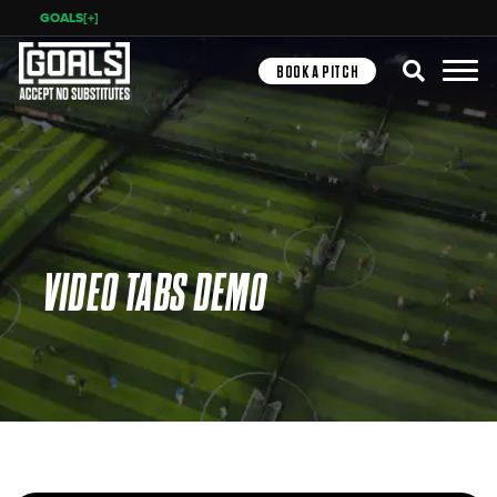
GOALS[+]
Search
BOOK A PITCH
VIDEO TABS DEMO